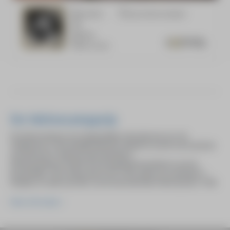
De Wolvecampprijs
De Wolvecampprijs, een tweejaarlijkse nationale prijs voor de
schilderkunst, is het landelijk bekende initiatief en wordt ook al sinds de
oprichting door HeArtpool georganiseerd.
Stichting HeArtpool heeft de prijs ingesteld als eerbetoon aan de
kunstschilder Theo Wolvecamp (1925-1992), geboren en getogen in
Hengelo en mede-oprichter van de internationale CoBrA-groep in 1948.
Meer informatie >