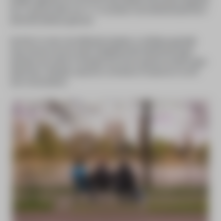
Marijke Agterbosch en Erna ter Haar hebben het project begeleid.
Op 12 grote borden van 1x 1 m worden in de Wemenstraat foto’s
met korte teksten getoond.
Op foto’s in zeer verschillende situaties is zichtbaar gemaakt
waar mensen uit een ander leefgebied dan Nederland tegen
aanlopen als zij hier in Hengelo hun leven opnieuw moeten gaan
opbouwen. Situaties waarover ze dromen of waarover ze zich
zeer verwonderen.