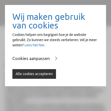
Wij maken gebruik
van cookies
Cookies helpen ons begrijpen hoe je de website
gebruikt. Zo kunnen we steeds verbeteren. Wil je meer
weten?
Lees het hier
.
Home
Naast de Basiliek
Beeldend
Dromen en verwondering
Cookies aanpassen
Dromen en verwondering
Alle cookies accepteren
De werkgroep die de tentoonstelling heeft voorbereid namens
HeArtpool, heeft het initiatief genomen om in contact te treden
met het COA aan de Willemstraat. Gevraagd is of er jonge
statushouders zijn uit Eritrea en Syrië die met foto’s hun dromen
en verwondering in de situatie waarin ze verkeren zichtbaar
willen maken.
4 mensen uit Syrië en 2 uit Eritrea wilden meedoen aan dit thema.