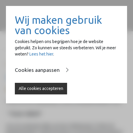
Wij maken gebruik
van cookies
Cookies helpen ons begrijpen hoe je de website
gebruikt. Zo kunnen we steeds verbeteren. Wil je meer
weten?
Lees het hier
.
Home
Naast de Basiliek
Beeldend
75 Jaar Vrijheid
Cookies aanpassen
75 Jaar Vrijheid
Alle cookies accepteren
donderdag 11 juni 2020
Thema van het Sokkelproject Achter de Basiliek Beelden 2020:
“ 75 jaar vrijheid”
Voor de zestiende editie van haar Sokkelproject “Achter de
Basiliek Beelden” heeft het bestuur van de Stichting HeArtpool