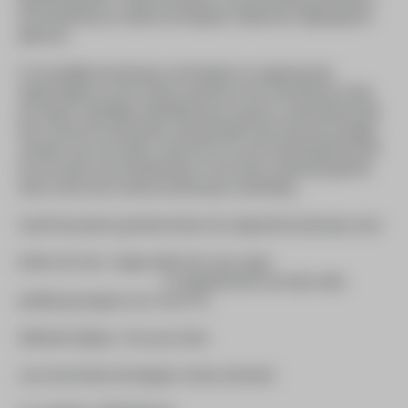
de herdenking van vijfenzeventig jaar Vrijheid als uitgangspunt
gekozen.
9 vrouwelijke kunstenaars uit Hengelo en omgeving zijn
uitgenodigd om zich te laten inspireren door het thema en daar
een eigen ruimtelijke uitdrukking aan te geven. Dat betekent dat
hier 9 nieuwe kunstwerken zijn gemaakt waar heel persoonlijke
verhalen aan vast zitten. Heel mooi is te zien dat dit geleid heeft
tot een grote verscheidenheid in vorm, kleur, materiaal gebruik
maar vooral ook in intense beleving en uitstraling.
Vanaf de pastorie gerekend doen de volgende kunstenaars mee:
Esther de Vries: Pappie, kijk, het is een vogel.
In nagedachtenis aan mijn vader,
politiek gevangene van ’42 tot ’45.
Willemien Nijman: Free your mind.
Jose Anna Maria Verstappen: Home unlocked.