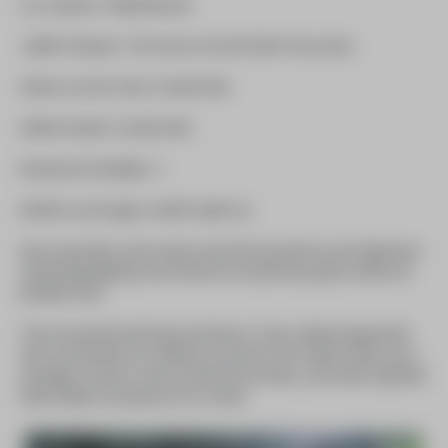
Luz Jeminez: Vrijheidsmunt.
Judith Schepers: The Doves Are Not What They Seem
Heleen van der Veen: Zonder titel.
Hettie Franken: Zonder titel.
Renata de Frankrijker: 7.
Martha Lucia Inagan: Liefde maakt vrij.
Deze expositie vormt samen met het kunstwerk op de Algemene
Oude Begraafplaats aan de Bornse straat het project Achter de
Basiliek 2020.
Thea Zweerink heeft daar het thema 75 jaar vrijheid uitgewerkt
door 6 portretten te schilderen op tule in een stalen frame van 6
moedige vrouwen: Annie Averink, Rosa Parks, Leen Reef, Gabrielle
Petit, Malala Yousafzai en Fre Cohen.