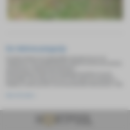
De Wolvecampprijs
De Wolvecampprijs, een tweejaarlijkse nationale prijs voor de
schilderkunst, is het landelijk bekende initiatief en wordt ook al sinds de
oprichting door HeArtpool georganiseerd.
Stichting HeArtpool heeft de prijs ingesteld als eerbetoon aan de
kunstschilder Theo Wolvecamp (1925-1992), geboren en getogen in
Hengelo en mede-oprichter van de internationale CoBrA-groep in 1948.
Meer informatie >