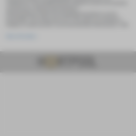
schilderkunst, is het landelijk bekende initiatief en wordt ook al sinds de
oprichting door HeArtpool georganiseerd.
Stichting HeArtpool heeft de prijs ingesteld als eerbetoon aan de
kunstschilder Theo Wolvecamp (1925-1992), geboren en getogen in
Hengelo en mede-oprichter van de internationale CoBrA-groep in 1948.
Meer informatie >