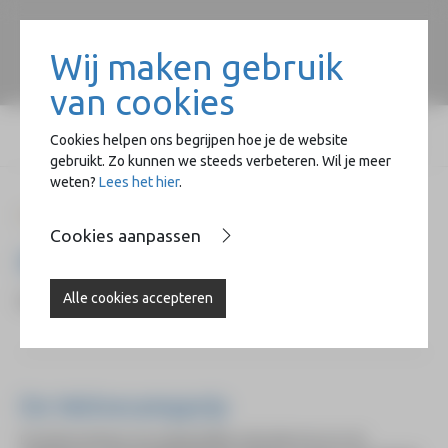
Wij maken gebruik
van cookies
Cookies helpen ons begrijpen hoe je de website
gebruikt. Zo kunnen we steeds verbeteren. Wil je meer
weten?
Lees het hier
.
Home
404
Cookies aanpassen
Pagina niet gevonden
Alle cookies accepteren
De pagina waar je naar zocht, kon niet worden gevonden.
De Wolvecampprijs
De Wolvecampprijs, een tweejaarlijkse nationale prijs voor de