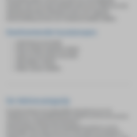
activiteit, met in de zomer beeldend werk op de sokkels en in de
winterperiode diverse literatuurvormen. Een volgende
tentoonstelling zal meer een Overijssels karakter hebben.
Deelnemende kunstenaars
Andre Boone, Enschede
Menno Dimitri Ouderkerk, Almelo
Saske van der Eerden, Enschede
Sibyl Heijnen, Almelo
Robert Jansen, Markelo
De Wolvecampprijs
De Wolvecampprijs, een tweejaarlijkse nationale prijs voor de
schilderkunst, is het landelijk bekende initiatief en wordt ook al sinds de
oprichting door HeArtpool georganiseerd.
Stichting HeArtpool heeft de prijs ingesteld als eerbetoon aan de
kunstschilder Theo Wolvecamp (1925-1992), geboren en getogen in