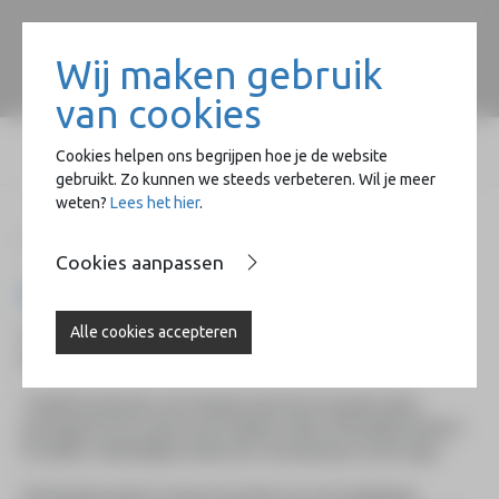
Wij maken gebruik
van cookies
Cookies helpen ons begrijpen hoe je de website
gebruikt. Zo kunnen we steeds verbeteren. Wil je meer
weten?
Lees het hier
.
Home
Naast de Basiliek
Beeldend
Achter de basiliek 2
Cookies aanpassen
Achter de basiliek 2
Alle cookies accepteren
Achter de Basiliek 2 is een vervolg op het in 2003 succesvol
georganiseerde sokkelproject ‘Achter de Basiliek’.
Twaalf kunstenaars uit Overijssel zijn door de gastcurator
gevraagd om hun werk op de sokkels achter de basiliek tentoon
te stellen. Uiteindelijk worden het 5 kunstenaars uit de regio.
Dit tweede project is tevens de start voor een langdurige