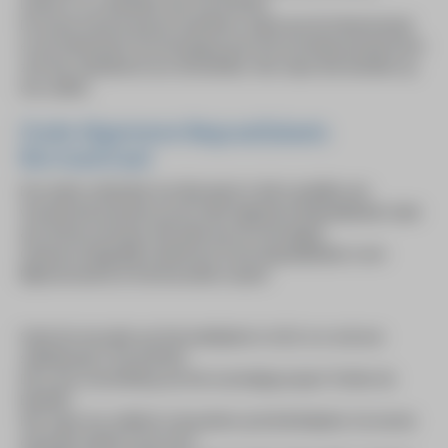
Literair is nu verplaatst naar Op de Brink.
De mooie nieuwe groene openbare ruimte aan de Wemenstraat
en de Wetstraat en de doorgang naar de Enschedesestraat lenen
zich hier uitstekend voor de beelden. Hier staan drie beelden op
een sokkel.
Oude Algemene Begraafplaats
Bornsestraat
Een ander onderdeel van dit project is dat er jaarlijks een
wisselend kunstwerk op de Oude Algemene Begraafplaats staat
aan de Bornsestraat. Met dank aan de Vereniging
Gemeenschappelijk Onderhoud. Deze begraafplaats is een
Rijksmonument en het bezoeken waard!
Sinds de renovatie van het marktplein in 2023 is er ook een
sokkelproject 'Op de Brink'.
Dit is een voortzetting van het voormalige project "Achter de
Basiliek".
Hier staan zes sokkels in de perken op het Brinkplein. De eerste
expositie startte in juni 2023.