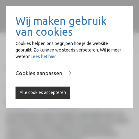
Wij maken gebruik
van cookies
Cookies helpen ons begrijpen hoe je de website
gebruikt. Zo kunnen we steeds verbeteren. Wil je meer
weten?
Lees het hier
.
Beeldend
Cookies aanpassen
Home
Naast de Basiliek
Alle cookies accepteren
Naast de Basiliek
Het sokkelproject 'Naast de Basiliek' vindt jaarlijks plaats in de
perken naast de Lambertus-Basiliek in het centrum van Hengelo.
Tot 2022 stonden in de heggen aan de Wemenstraat en
Wetstraat 15 sokkels voor beelden en afwisselend literair.