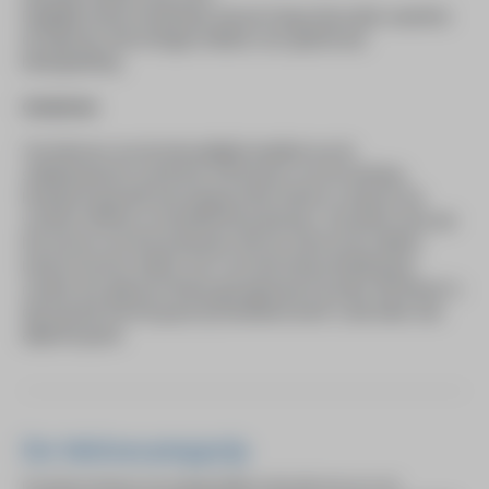
Dagelijks komen honderden mensen langs deze plek, waardoor
de objecten niet te klagen hebben over gebrek aan
belangstelling.
Curatoren
Ten behoeve van de inhoudelijke kwaliteit van de
sokkelprojecten wordt door het bestuur van de stichting
HeArtpool gewerkt met aangezochte externe curatoren, bij
voorkeur dichters en beeldend kunstenaars. Zij werken mee aan
het werven van de kunstenaars die hun werk op de sokkels
tentoon kunnen stellen. Een concrete tentoonstelling kan
rondom een gekozen thema georganiseerd worden. Bij 'literair' is
dat meestal wel het geval, bij 'beeldend werk' is dat zeker niet
altijd het geval.
De Wolvecampprijs
De Wolvecampprijs, een tweejaarlijkse nationale prijs voor de