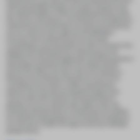
wilde hij aanvankelijk doorgaan in de muziek. Hij speelt al vanaf
zijn negende basgitaar en wilde de opleiding jazz/lichte muziek
doen aan het conservatorium. Toen hij daarvoor werd afgewezen,
realiseerde hij zich dat zijn liefde voor muziek niet sterk genoeg
was om er zijn leven aan te wijden (al zal hij altijd blijven
musiceren). Hierna oriënteerde hij zich op een aantal
vooropleidingen van kunstacademies als ArtEZ en de HKU.) In het
afgelopen jaar heeft hij,mede door ondersteuning van het
HeArtfund, zich intensief beziggehouden met allerlei picturale en
tekenachtige experimenten binnen het schilderij. Hij heeft
gezocht naar relaties tussen lijn en vlak, tussen figuratie en
abstractie, tussen tekening en kleurkeuzes, tussen verf en
voorstelling, tussen ruimtes en vlakken. Experimenteren
impliceert ook om dit vanuit een bepaalde houding te doen.
Vincent Vreeke heeft zichzelf als doel gesteld dit jaar te
gebruiken om op een zoekende wijze studies te doen naar
(rest)ruimte, kleurharmonieën en narratief binnen het schilderij.
Die zoekende houding getuigt van een kwetsbare opstelling en
een vertrouwen in intuïtie. Dit vraagt om moed; zijn schilderijen
getuigen hiervan.