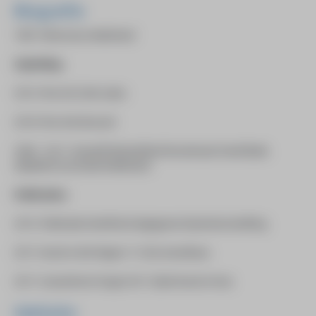
Biografie
1987: Hilversum, Nederland
Opleiding
2012: Fine Art | Sint Lukas
2010: Fine Arts Brussel
2006 - 2011: Gewerkt bij beeldend kunstenaar David Bade.
AKI/ArtEZ Enschede Nederland
Publicaties
2012: Publicatie HeArtfund uitgegeven bij tentoonstelling
2011: Kunst in der Region 11 | DA, Kunsthaus
2011: Gravenhorst Oogst 2011 | Bart Kunst in huis
Website