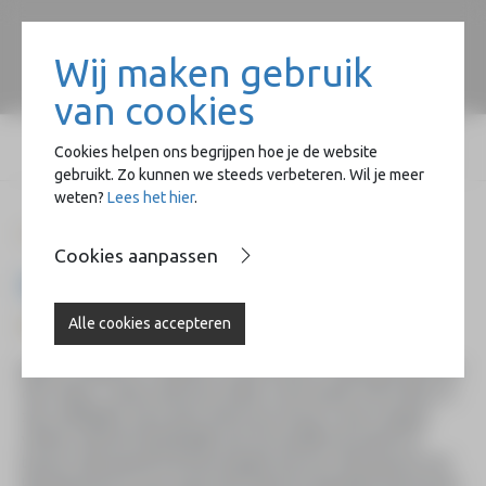
Wij maken gebruik
van cookies
Cookies helpen ons begrijpen hoe je de website
gebruikt. Zo kunnen we steeds verbeteren. Wil je meer
weten?
Lees het hier
.
Home
Heartfund
HeArtfunders
HeArtfunder 2011-2012
Cookies aanpassen
HeArtfunder 2011-2012
Alle cookies accepteren
Vincent Vreeke
Bij het schilderen en tekenen wordt Vincent Vreeke geïnspireerd
door ritmes, zoals je die kunt vinden in de muziek of de natuur. In
zijn schilderijen zie je deze interesses terug. In wat vroegere
werken refereert hij letterlijk naar de muzikant als pianist of
bassist. Hij bespeelt het kleurenpalet met een sterk gevoel voor
kleurharmonie en een expressief ritmische dynamiek. (Na de havo