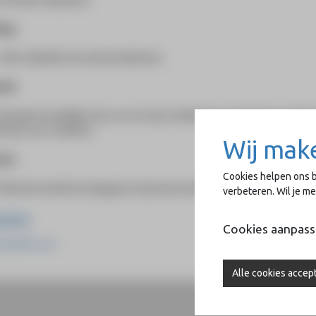
Enschede, Nederland
ing
 2009: AKI/ArtEZ Enschede Nederland
atie
ominatie Koninklijke Prijs voor de Vrije Schilderkunst Vertegenwoordigs
nnale voor schilders)
Wij mak
atie
Cookies helpen ons b
ublicatie HeArtfund uitgegeven bij tentoonstelling
verbeteren. Wil je m
site
Cookies aanpas
nanklei.com
Alle cookies accep