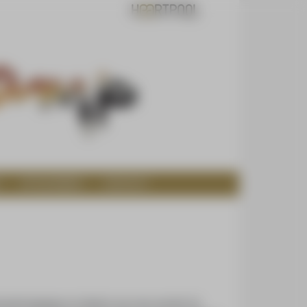
OP DE BRINK
CONTACT
xeerde begrippen en ideeën van onze wereld. Zij