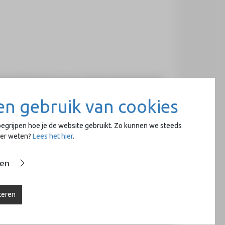
ter Nederland in de Jeune Creations Europienne (ECE,
en gebruik van cookies
egrijpen hoe je de website gebruikt. Zo kunnen we steeds
eer weten?
Lees het hier
.
sen
teren