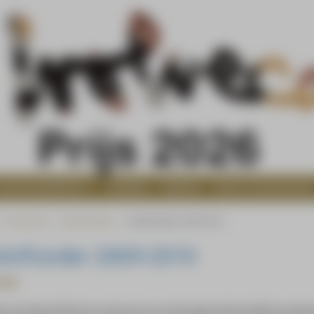
WOLVECAMPPRIJS
AGENDA
NIEUWS
NAAST DE BASILIEK
Heartfund
HeArtfunders
HeArtfunder 2009-2010
Artfunder 2009-2010
Klei
k van Hanan Klei kun je zien als een verzet tegen het keurslijf van gefi