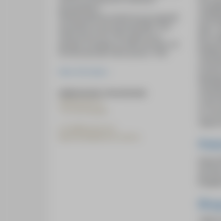
vergeli
georganiseerd.
Stichting HeArtpool heeft de prijs ingesteld
stromin
als eerbetoon aan de kunstschilder Theo
dat is.
Wolvecamp (1925-1992), geboren en
Klei sc
getogen in Hengelo en mede-oprichter van
beteken
de internationale CoBrA-groep in 1948.
verhull
invloed
Meer informatie >
letterl
verhull
Administratie / Secretariaat:
is dan 
Geleenstraat 22
7555 WH Hengelo
ze voor
zegt ee
E
info@heartpool.nl
IBAN NL38RABO0397520018
Poë
Hanan K
zijn da
basgita
Biog