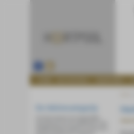
Inloggen
Facebook
HOME
DE STICHTING
HEARTFUND
Home
De Wolvecampprijs
He
De Wolvecampprijs, een tweejaarlijkse
Hanan 
nationale prijs voor de schilderkunst, is het
landelijk bekende initiatief en wordt ook al
Het wer
sinds de oprichting door HeArtpool