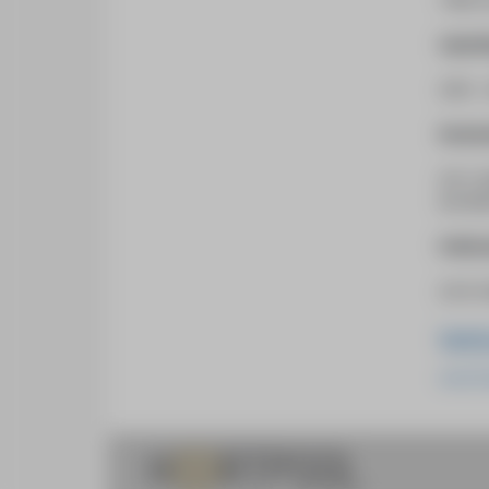
1986: 
Opleid
2005 -
Nomin
2011: N
een Bië
Public
2010: P
Web
www.ha