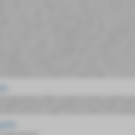
jkt het maken van een schilderij met het schrijven van een muzikale com
gen uit de “pop” muziek. Hierin wordt ruis niet gehoord als herrie maar 
 Op deze manier wordt er niets buitengesloten maar elke vorm, kleur, be
hildert op een bijna geheel intuïtieve en authentieke wijze. Haar aandacht l
is van het woord, maar ze maakt letterlijk studie van het menselijk gelaa
end dan onthullend. De door haar afgebeelde gezichten hebben dan ook v
 van James Ensor voelbaar. Voortbordurend op dit soort gedachten maakt
ijk een barrière opwerpen en het eigenlijke gezicht verhullen. Een ander 
en/onthullen van het menselijk gezicht is het verwarrende besef dat wat 
de bedekking (of verhulling) van een schedel. Hierdoor ontstond een se
al experimenteert met de gevoelswaarde van de kleur en met de verf als 
n momentopname van een gezicht over iemands karakter, over wie hij of z
zie
lei houdt naast haar schilderen in elk geval van poëzie: ze heeft een gr
t songteksten geworden, die ze gebruikt voor haar ‘Chickewally’s Fanfare
ar, haar zus percussie. Ze zingen over kunst en liefde, vooral op opening
rafie