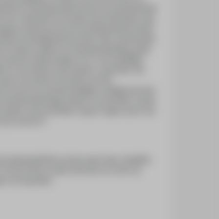
positie en wordt geïnspireerd door de experimentele
als een onderdeel van muziek net als klassieke zang
weging, omarmd om tot een krachtig beeld te komen.
igt voornamelijk bij het portret; niet in de klassieke
t. In Hanans optiek is een gelaatsuitdrukking vaker
aak iets maskerachtigs, en er is een duidelijke
e ze ook enkele echte maskers, ‘gezichten’ die
aspect van Hanans fascinatie voor het
we zien als we iemand aankijken, feitelijk niet meer
rie doodshoofdachtige maskers en portretten, waarin
materie. Haar portretten roepen vragen op als: wat
ij in wezen is?
oot aantal gedichten op haar naam staan. Inmiddels
’, het duo dat ze samen met haar zus vormt. Zij
en van exposities.