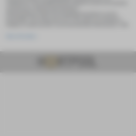
schilderkunst, is het landelijk bekende initiatief en wordt ook al sinds de
oprichting door HeArtpool georganiseerd.
Stichting HeArtpool heeft de prijs ingesteld als eerbetoon aan de
kunstschilder Theo Wolvecamp (1925-1992), geboren en getogen in
Hengelo en mede-oprichter van de internationale CoBrA-groep in 1948.
Meer informatie >