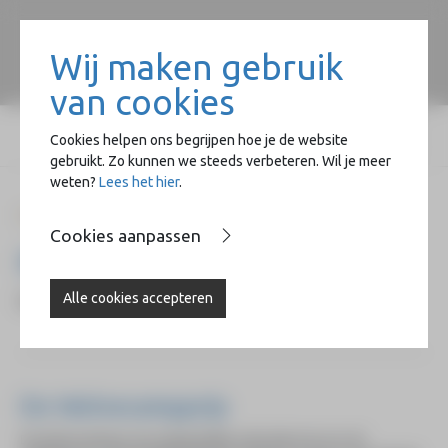
Wij maken gebruik
van cookies
Cookies helpen ons begrijpen hoe je de website
gebruikt. Zo kunnen we steeds verbeteren. Wil je meer
weten?
Lees het hier
.
Home
404
Cookies aanpassen
Pagina niet gevonden
Alle cookies accepteren
De pagina waar je naar zocht, kon niet worden gevonden.
De Wolvecampprijs
De Wolvecampprijs, een tweejaarlijkse nationale prijs voor de